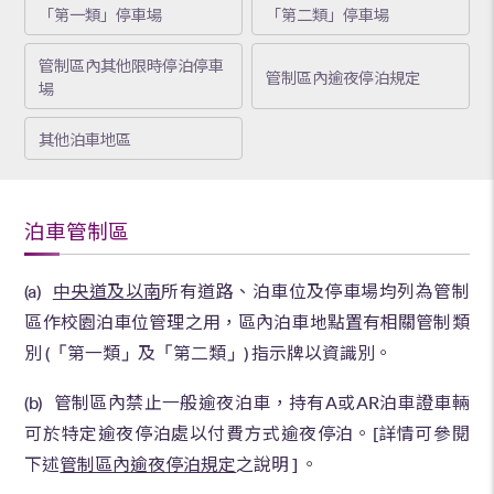
「第一類」停車場
「第二類」停車場
管制區內其他限時停泊停車
管制區內逾夜停泊規定
場
其他泊車地區
泊車管制區
(a)
中央道及以南
所有道路、泊車位及停車場均列為管制
區作校園泊車位管理之用，區內泊車地點置有相關管制類
別 (
「
第一類
」
及
「
第二類
」
) 指示牌以資識別。
(b) 管制區內禁止一般逾夜泊車，持有A或AR泊車證車輛
可於特定逾夜停泊處以付費方式逾夜停泊。[詳情可參閱
下述
管制區內逾夜停泊規定
之說明 ] 。