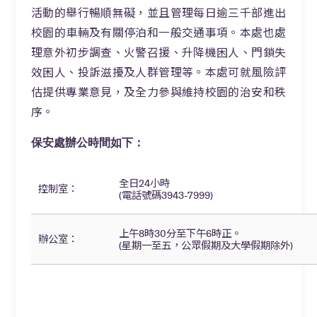
活動的舉行暢順無礙，並且管理每日逾三千部進出
校園的車輛及有關停泊和一般交通事項。本處也處
理意外初步調查、火警召援、升降機困人、門鎖失
效困人、投訴滋擾及人群管理等。本處可就風險評
估提供專業意見，及全力參與維持校園的治安和秩
序。
保安處辦公時間如下：
全日24小時
控制室：
(電話號碼3943-7999)
上午8時30分至下午6時正。
辦公室：
(星期一至五，公眾假期及大學假期除外)